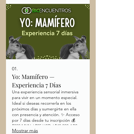
01.
Yo: Mamífero —
Experiencia 7 Días
Una experiencia sensorial inmersiva
para vivir en un momento especial.
Ideal si deseas recorrerla en los
próximos días y sumergirte en ella
con presencia y atención. ✨ Acceso
por 7 días desde tu inscripción 💰
$380 MXN / $25 USD / $42,000 ARS
Mostrar más
Para Argentina contamos con