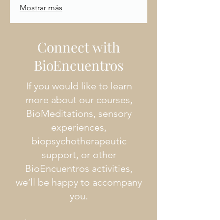
Mostrar más
con Mercado Pago
Connect with
BioEncuentros
If you would like to learn
more about our courses,
BioMeditations, sensory
experiences,
biopsychotherapeutic
support, or other
BioEncuentros activities,
we’ll be happy to accompany
you.