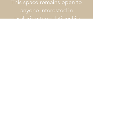
This space remains open to
anyone interested in
exploring the relationship
between body, perception,
sensitivity, biology, and
humanimality through an
integrative and experiential
approach.